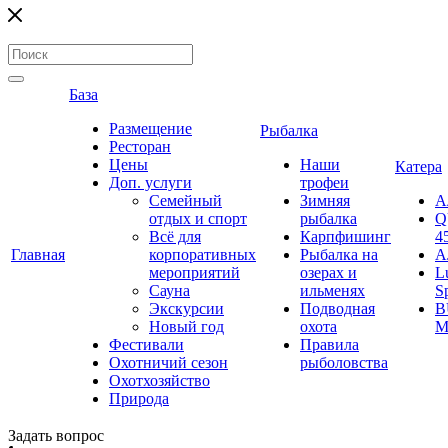
База
Размещение
Рыбалка
Ресторан
Цены
Наши
Катера
Доп. услуги
трофеи
Семейный
Зимняя
А
отдых и спорт
рыбалка
Q
Всё для
Карпфишинг
4
Главная
корпоративных
Рыбалка на
А
мероприятий
озерах и
L
Сауна
ильменях
S
Экскурсии
Подводная
B
Новый год
охота
M
Фестивали
Правила
Охотничий сезон
рыболовства
Охотхозяйство
Природа
Задать вопрос