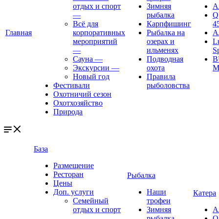
отдых и спорт
Зимняя
А
—
рыбалка
Q
Всё для
Карпфишинг
4
Главная
корпоративных
Рыбалка на
А
мероприятий
озерах и
L
—
ильменях
S
Сауна
—
Подводная
B
Экскурсии
—
охота
M
Новый год
Правила
Фестивали
рыболовства
Охотничий сезон
Охотхозяйство
Природа
База
Размещение
Ресторан
Рыбалка
Цены
Доп. услуги
Наши
Катера
Семейный
трофеи
отдых и спорт
Зимняя
А
—
рыбалка
Q