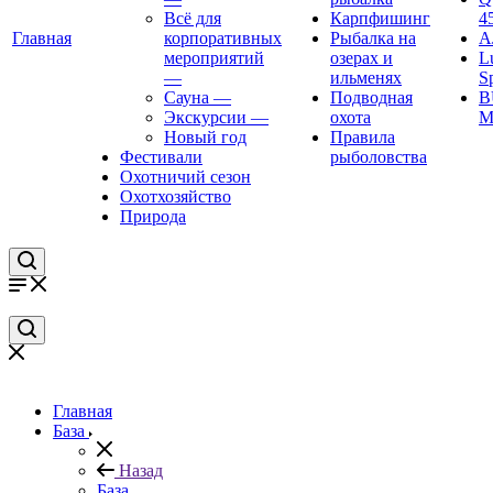
Всё для
Карпфишинг
4
Главная
корпоративных
Рыбалка на
А
мероприятий
озерах и
L
—
ильменях
S
Сауна
—
Подводная
B
Экскурсии
—
охота
M
Новый год
Правила
Фестивали
рыболовства
Охотничий сезон
Охотхозяйство
Природа
Главная
База
Назад
База